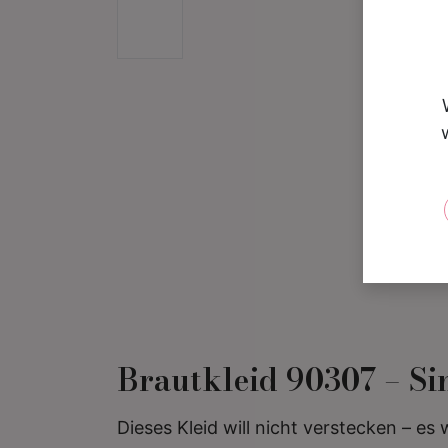
Brautkleid 90307 – Si
Dieses Kleid will nicht verstecken – es 