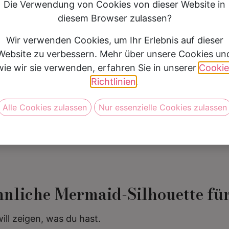
Die Verwendung von Cookies von dieser Website in
Silhouette
Mermaid
diesem Browser zulassen?
Preis
2000 €- 2499 €
Wir verwenden Cookies, um Ihr Erlebnis auf dieser
Website zu verbessern. Mehr über unsere Cookies un
wie wir sie verwenden, erfahren Sie in unserer
Cookie
Vereinbare jetzt Deine Anprob
Richtlinien
.
Alle Cookies zulassen
Nur essenzielle Cookies zulassen
nnliche Mermaid-Silhouette fü
will zeigen, was du hast.