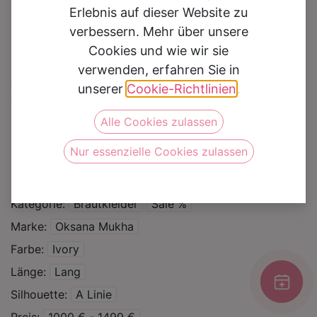
Erlebnis auf dieser Website zu
verbessern. Mehr über unsere
Cookies und wie wir sie
verwenden, erfahren Sie in
Brautkleid Althea mit
unserer
Cookie-Richtlinien
.
kurzen Ärmeln
Alle Cookies zulassen
Nur essenzielle Cookies zulassen
Auf die Wunschliste
Kategorie
Brautkleider
Sale %
Marke
Oksana Mukha
Farbe
Ivory
Länge
Lang
Silhouette
A Linie