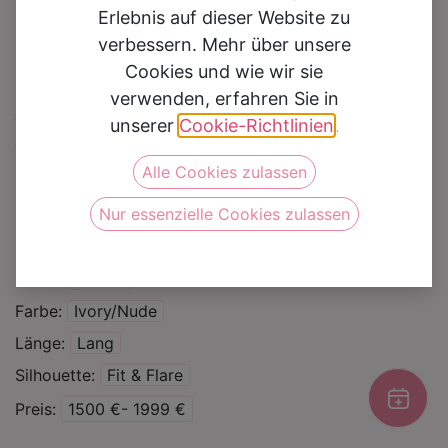
Erlebnis auf dieser Website zu
verbessern. Mehr über unsere
Cookies und wie wir sie
verwenden, erfahren Sie in
Brautkleid Amina
unserer
Cookie-Richtlinien
.
Alle Cookies zulassen
Auf die Wunschliste
Nur essenzielle Cookies zulassen
Kategorie
Brautkleider
Marke
Jarice
Farbe
Ivory/Nude
Länge
Lang
Silhouette
Fit & Flare
Preis
1500 €- 1999 €