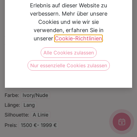
Erlebnis auf dieser Website zu
verbessern. Mehr über unsere
Cookies und wie wir sie
verwenden, erfahren Sie in
Brautkleid Annelies
unserer
Cookie-Richtlinien
.
Alle Cookies zulassen
Auf die Wunschliste
Nur essenzielle Cookies zulassen
Kategorie
Brautkleider
Marke
Jarice
Farbe
Ivory/Nude
Länge
Lang
Silhouette
A Linie
Preis
1500 €- 1999 €