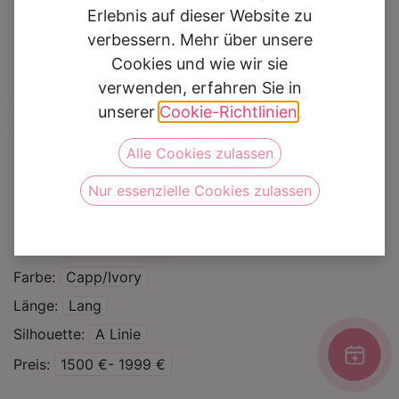
Erlebnis auf dieser Website zu
verbessern. Mehr über unsere
Cookies und wie wir sie
verwenden, erfahren Sie in
Brautkleid Benigna
unserer
Cookie-Richtlinien
.
Alle Cookies zulassen
Auf die Wunschliste
Nur essenzielle Cookies zulassen
Kategorie
Brautkleider
Marke
Monica Loretti
Farbe
Capp/Ivory
Länge
Lang
Silhouette
A Linie
Preis
1500 €- 1999 €