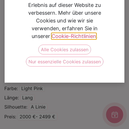
Erlebnis auf dieser Website zu
verbessern. Mehr über unsere
Cookies und wie wir sie
verwenden, erfahren Sie in
Brautkleid COA20161
unserer
Cookie-Richtlinien
.
Alle Cookies zulassen
Auf die Wunschliste
Nur essenzielle Cookies zulassen
Kategorie
Brautkleider
Marke
Colet/Nicole
Farbe
Light Pink
Länge
Lang
Silhouette
A Linie
Preis
2000 €- 2499 €