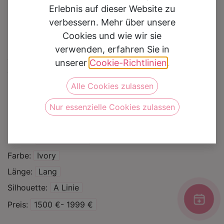
Erlebnis auf dieser Website zu
verbessern. Mehr über unsere
Cookies und wie wir sie
verwenden, erfahren Sie in
Brautkleid COA2040
unserer
Cookie-Richtlinien
.
Alle Cookies zulassen
Auf die Wunschliste
Nur essenzielle Cookies zulassen
Kategorie
Brautkleider
Curvy
Marke
Colet/Nicole
Farbe
Ivory
Länge
Lang
Silhouette
A Linie
Preis
1500 €- 1999 €