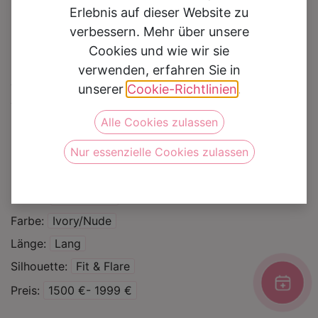
Erlebnis auf dieser Website zu
verbessern. Mehr über unsere
Cookies und wie wir sie
verwenden, erfahren Sie in
Brautkleid Constance
unserer
Cookie-Richtlinien
.
Alle Cookies zulassen
Auf die Wunschliste
Nur essenzielle Cookies zulassen
Kategorie
Brautkleider
Marke
Amo & Luv
Farbe
Ivory/Nude
Länge
Lang
Silhouette
Fit & Flare
Preis
1500 €- 1999 €