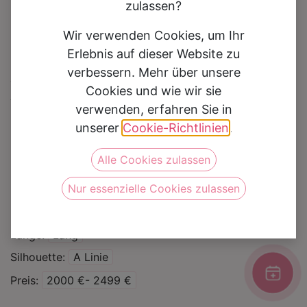
zulassen?
Wir verwenden Cookies, um Ihr
Erlebnis auf dieser Website zu
verbessern. Mehr über unsere
Brautkleid Graciana
Cookies und wie wir sie
verwenden, erfahren Sie in
Auf die Wunschliste
unserer
Cookie-Richtlinien
.
Alle Cookies zulassen
Kategorie
Brautkleider
Nur essenzielle Cookies zulassen
Marke
Daniela di Marino
Farbe
Ivory
Länge
Lang
Silhouette
A Linie
Preis
2000 €- 2499 €