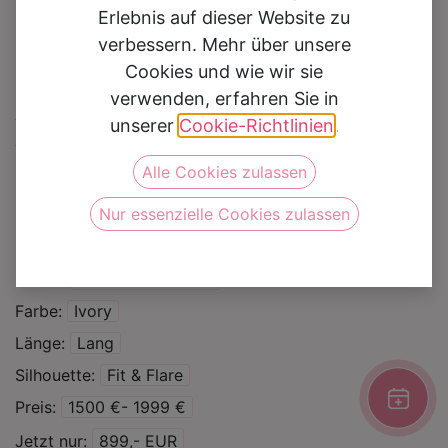
Erlebnis auf dieser Website zu
verbessern. Mehr über unsere
Cookies und wie wir sie
verwenden, erfahren Sie in
Brautkleid Jasmin
unserer
Cookie-Richtlinien
.
Alle Cookies zulassen
Auf die Wunschliste
Nur essenzielle Cookies zulassen
Kategorie
Brautkleider
Sale %
Marke
Victoria & Vincent
Farbe
Ivory
Länge
Lang
Silhouette
Fit & Flare
Preis
1500 €- 1999 €
Jetzt nur
899,- EUR