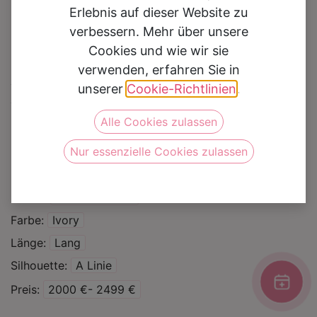
Erlebnis auf dieser Website zu
verbessern. Mehr über unsere
Cookies und wie wir sie
verwenden, erfahren Sie in
Brautkleid MGB 191
unserer
Cookie-Richtlinien
.
Alle Cookies zulassen
Auf die Wunschliste
Nur essenzielle Cookies zulassen
Kategorie
Brautkleider
Curvy
Marke
Fashion Queen
Farbe
Ivory
Länge
Lang
Silhouette
A Linie
Preis
2000 €- 2499 €