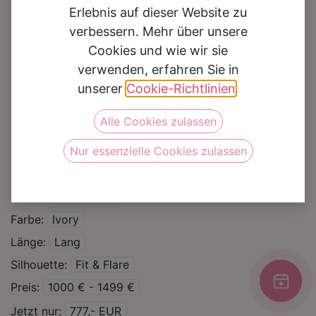
Erlebnis auf dieser Website zu
verbessern. Mehr über unsere
Cookies und wie wir sie
verwenden, erfahren Sie in
Brautkleid MGB 26
unserer
Cookie-Richtlinien
.
Alle Cookies zulassen
Auf die Wunschliste
Nur essenzielle Cookies zulassen
Kategorie
Brautkleider
Sale %
Marke
Amera Vera
Farbe
Ivory
Länge
Lang
Silhouette
Fit & Flare
Preis
1000 € - 1499 €
Jetzt nur
777,- EUR