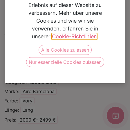
Erlebnis auf dieser Website zu
verbessern. Mehr über unsere
Cookies und wie wir sie
verwenden, erfahren Sie in
Brautkleid Modell Bliss
unserer
Cookie-Richtlinien
.
Alle Cookies zulassen
Auf die Wunschliste
Nur essenzielle Cookies zulassen
Silhouette
A Linie
Clean Chic
Kategorie
Brautkleider
Marke
Aire Barcelona
Farbe
Ivory
Länge
Lang
Preis
2000 €- 2499 €