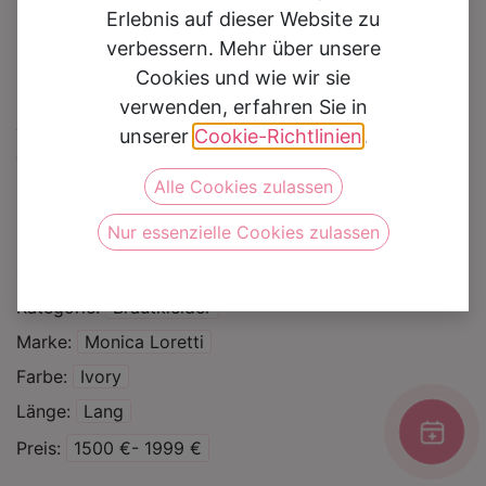
Erlebnis auf dieser Website zu
verbessern. Mehr über unsere
Cookies und wie wir sie
verwenden, erfahren Sie in
Brautkleid Navia
unserer
Cookie-Richtlinien
.
Alle Cookies zulassen
Auf die Wunschliste
Nur essenzielle Cookies zulassen
Silhouette
Mermaid
Fit & Flare
Kategorie
Brautkleider
Marke
Monica Loretti
Farbe
Ivory
Länge
Lang
Preis
1500 €- 1999 €