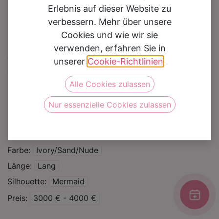
Erlebnis auf dieser Website zu
verbessern. Mehr über unsere
Cookies und wie wir sie
verwenden, erfahren Sie in
Brautkleid Neda
unserer
Cookie-Richtlinien
.
Alle Cookies zulassen
Auf die Wunschliste
Nur essenzielle Cookies zulassen
Kategorie
Brautkleider
Marke
Blue by Enzoani
Farbe
Ivory/Sand/Nude
Länge
Lang
Silhouette
Mermaid
Preis
3000 € - 4000 €