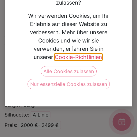
zulassen?
Wir verwenden Cookies, um Ihr
Erlebnis auf dieser Website zu
verbessern. Mehr über unsere
Brautkleid Rosangela
Cookies und wie wir sie
verwenden, erfahren Sie in
Auf die Wunschliste
unserer
Cookie-Richtlinien
.
Alle Cookies zulassen
Kategorie
Brautkleider
Nur essenzielle Cookies zulassen
Marke
Jarice
Farbe
Ivory/Nude
Länge
Lang
Silhouette
A Linie
Preis
2000 €- 2499 €