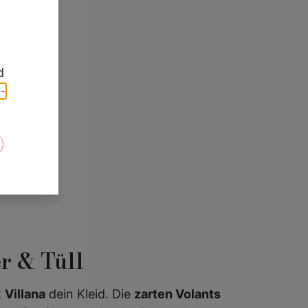
d
-
e
r & Tüll
t
Villana
dein Kleid. Die
zarten Volants