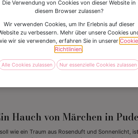
Die Verwendung von Cookies von dieser Website in
Silhouette
Prinzessin
diesem Browser zulassen?
Preis
2500 € - 2999 €
Wir verwenden Cookies, um Ihr Erlebnis auf dieser
Jetzt nur
1.799,- EUR
Website zu verbessern. Mehr über unsere Cookies un
wie wir sie verwenden, erfahren Sie in unserer
Cookie
Richtlinien
.
Vereinbare jetzt Deine Anprob
Alle Cookies zulassen
Nur essenzielle Cookies zulassen
Ein Hauch von Märchen in Pude
soll wie ein Traum aus Rosenduft und Sonnenlicht, is