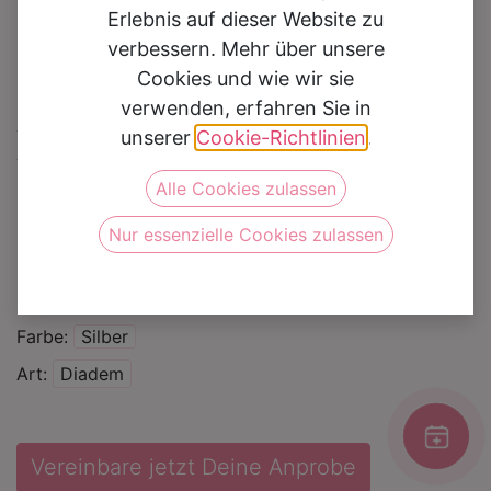
Erlebnis auf dieser Website zu
verbessern. Mehr über unsere
Cookies und wie wir sie
verwenden, erfahren Sie in
Diadem PO-BB 652
unserer
Cookie-Richtlinien
.
Alle Cookies zulassen
Auf die Wunschliste
Nur essenzielle Cookies zulassen
Kategorie
Zubehör
Marke
Poirier
Farbe
Silber
Art
Diadem
Vereinbare jetzt Deine Anprobe