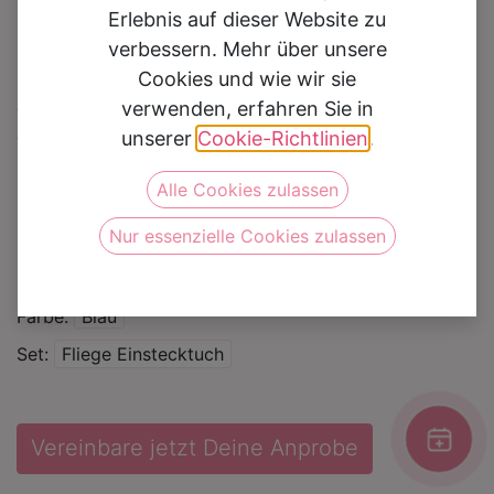
Erlebnis auf dieser Website zu
verbessern. Mehr über unsere
Cookies und wie wir sie
Fliege-Einstecktuch
verwenden, erfahren Sie in
unserer
Cookie-Richtlinien
.
Auf die Wunschliste
Alle Cookies zulassen
Nur essenzielle Cookies zulassen
Kategorie
Zubehör
Marke
Lindenmann
Farbe
Blau
Set
Fliege Einstecktuch
Vereinbare jetzt Deine Anprobe