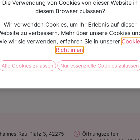
Die Verwendung von Cookies von dieser Website in
Anzugpreis
1000 € - 1.499 €
diesem Browser zulassen?
Wir verwenden Cookies, um Ihr Erlebnis auf dieser
Website zu verbessern. Mehr über unsere Cookies un
Vereinbare jetzt Deine Anprob
wie wir sie verwenden, erfahren Sie in unserer
Cookie
Richtlinien
.
Alle Cookies zulassen
Nur essenzielle Cookies zulassen
hannes-Rau-Platz 3, 42275
Öffnungszeiten