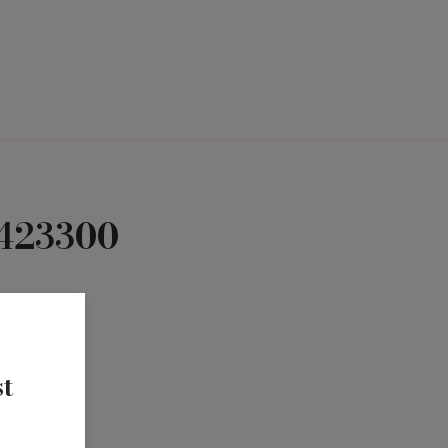
Termin Buchen
Über uns
1423300
t