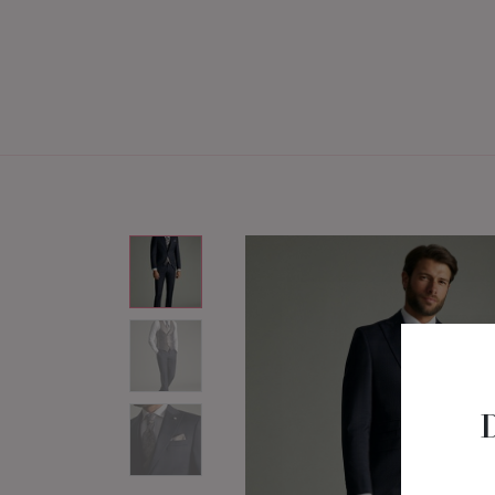
Home
Brautmode
Bräu