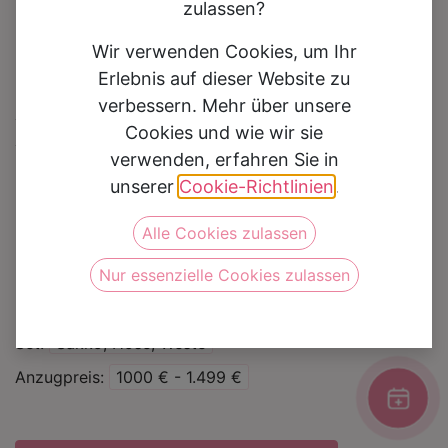
zulassen?
Wir verwenden Cookies, um Ihr
Erlebnis auf dieser Website zu
verbessern. Mehr über unsere
Hochzeitsanzug 23108a
Cookies und wie wir sie
verwenden, erfahren Sie in
Auf die Wunschliste
unserer
Cookie-Richtlinien
.
Alle Cookies zulassen
Kategorie
Hochzeitsanzüge
Nur essenzielle Cookies zulassen
Marke
Immediate Fashion
Farbe
Brown
Set
Sakko, Hose, Weste
Anzugpreis
1000 € - 1.499 €