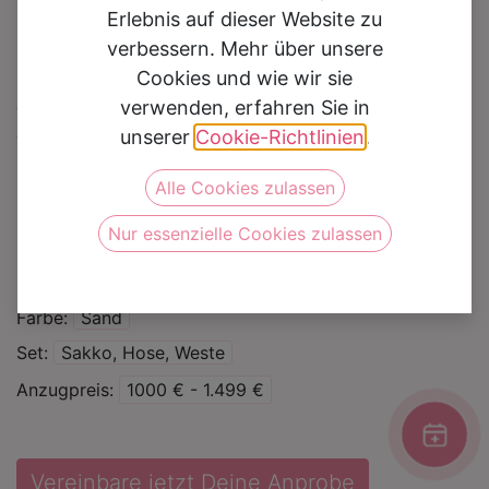
Erlebnis auf dieser Website zu
verbessern. Mehr über unsere
Cookies und wie wir sie
Hochzeitsanzug 2311310
verwenden, erfahren Sie in
unserer
Cookie-Richtlinien
.
Auf die Wunschliste
Alle Cookies zulassen
Nur essenzielle Cookies zulassen
Kategorie
Hochzeitsanzüge
Marke
Immediate Fashion
Farbe
Sand
Set
Sakko, Hose, Weste
Anzugpreis
1000 € - 1.499 €
Vereinbare jetzt Deine Anprobe