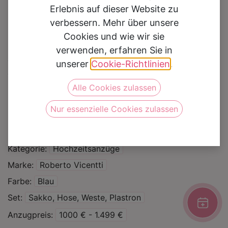
Erlebnis auf dieser Website zu
verbessern. Mehr über unsere
Cookies und wie wir sie
verwenden, erfahren Sie in
Hochzeitsanzug
unserer
Cookie-Richtlinien
.
2723300
Alle Cookies zulassen
Nur essenzielle Cookies zulassen
Auf die Wunschliste
Kategorie
Hochzeitsanzüge
Marke
Roberto Vicentti
Farbe
Blau
Set
Sakko, Hose, Weste, Plastron
Anzugpreis
1000 € - 1.499 €