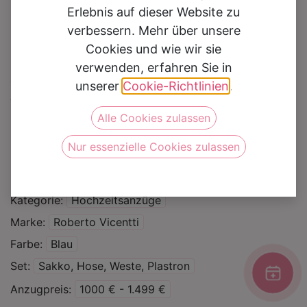
Erlebnis auf dieser Website zu
verbessern. Mehr über unsere
Cookies und wie wir sie
verwenden, erfahren Sie in
Hochzeitsanzug
unserer
Cookie-Richtlinien
.
2923321
Alle Cookies zulassen
Nur essenzielle Cookies zulassen
Auf die Wunschliste
Kategorie
Hochzeitsanzüge
Marke
Roberto Vicentti
Farbe
Blau
Set
Sakko, Hose, Weste, Plastron
Anzugpreis
1000 € - 1.499 €