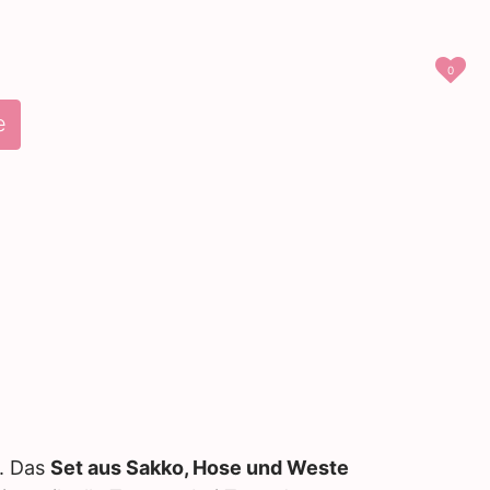
0
e
l. Das
Set aus Sakko, Hose und Weste