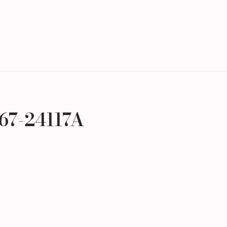
Termin Buchen
Über uns
67-24117A