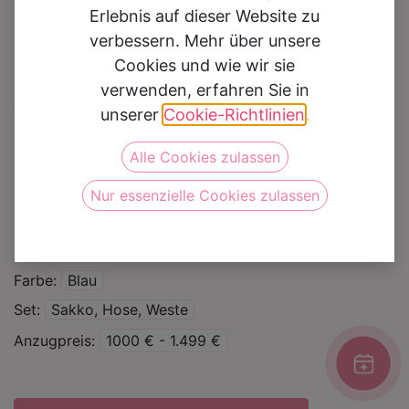
Erlebnis auf dieser Website zu
verbessern. Mehr über unsere
Cookies und wie wir sie
verwenden, erfahren Sie in
Hochzeitsanzug 4029
unserer
Cookie-Richtlinien
.
Alle Cookies zulassen
Auf die Wunschliste
Nur essenzielle Cookies zulassen
Kategorie
Hochzeitsanzüge
Marke
Masculini
Farbe
Blau
Set
Sakko, Hose, Weste
Anzugpreis
1000 € - 1.499 €