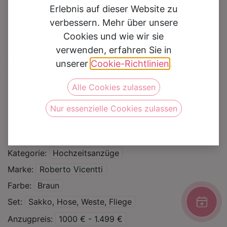
Erlebnis auf dieser Website zu
verbessern. Mehr über unsere
Cookies und wie wir sie
verwenden, erfahren Sie in
Hochzeitsanzug
unserer
Cookie-Richtlinien
.
7624780
Alle Cookies zulassen
Nur essenzielle Cookies zulassen
Auf die Wunschliste
Kategorie
Hochzeitsanzüge
Marke
Roberto Vicentti
Farbe
Braun
Set
Sakko, Hose, Weste, Fliege
Anzugpreis
1000 € - 1.499 €