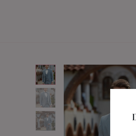
Home
Brautmode
Bräu