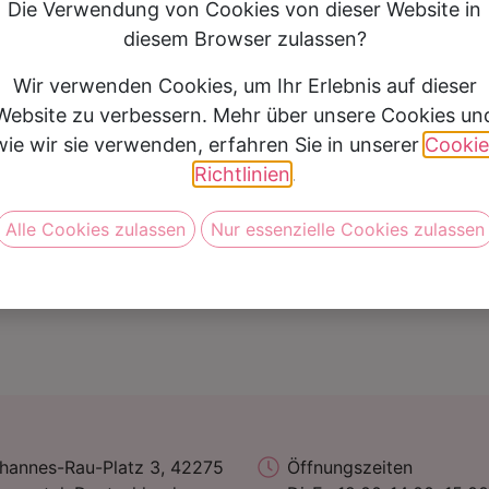
Die Verwendung von Cookies von dieser Website in
Anzugpreis
500 € - 999 €
diesem Browser zulassen?
Wir verwenden Cookies, um Ihr Erlebnis auf dieser
Website zu verbessern. Mehr über unsere Cookies un
Vereinbare jetzt Deine Anprob
wie wir sie verwenden, erfahren Sie in unserer
Cookie
Richtlinien
.
Alle Cookies zulassen
Nur essenzielle Cookies zulassen
hannes-Rau-Platz 3, 42275
Öffnungszeiten