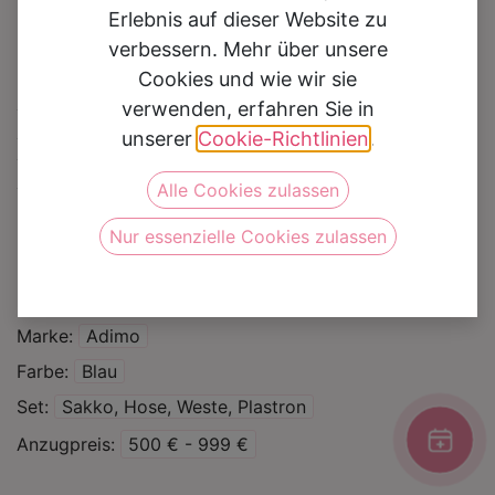
Erlebnis auf dieser Website zu
verbessern. Mehr über unsere
Cookies und wie wir sie
Hochzeitsanzug
verwenden, erfahren Sie in
unserer
Cookie-Richtlinien
.
Liverpool
Alle Cookies zulassen
Auf die Wunschliste
Nur essenzielle Cookies zulassen
Kategorie
Hochzeitsanzüge
Marke
Adimo
Farbe
Blau
Set
Sakko, Hose, Weste, Plastron
Anzugpreis
500 € - 999 €