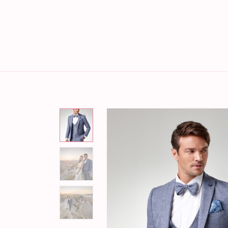
Home
Brautmode
Bräu