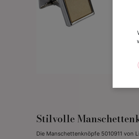
Stilvolle Manschetten
Die Manschettenknöpfe 5010911 von Lin