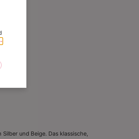
e
d
-
ilber und Beige. Das klassische,