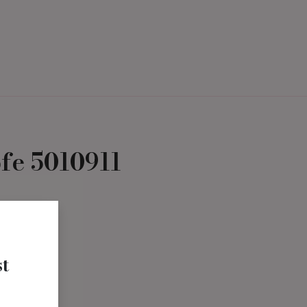
Termin Buchen
Über uns
fe 5010911
t