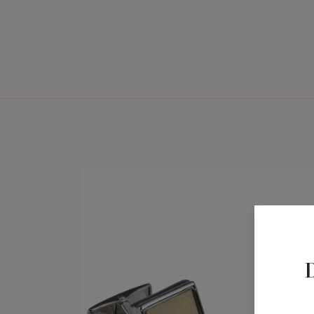
Home
Brautmode
Bräu