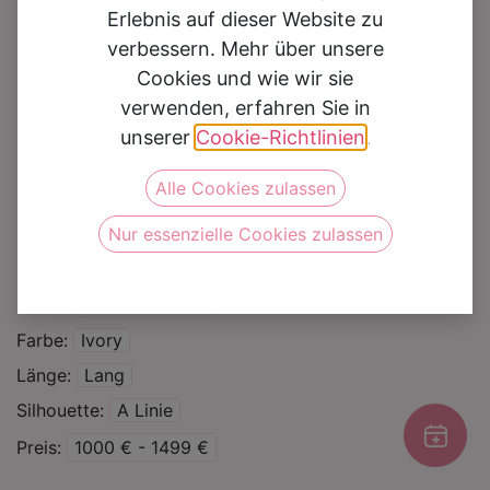
Erlebnis auf dieser Website zu
verbessern. Mehr über unsere
Cookies und wie wir sie
verwenden, erfahren Sie in
Michelle
unserer
Cookie-Richtlinien
.
Alle Cookies zulassen
Auf die Wunschliste
Nur essenzielle Cookies zulassen
Kategorie
Brautkleider
Curvy
Marke
Bianco Evento
Farbe
Ivory
Länge
Lang
Silhouette
A Linie
Preis
1000 € - 1499 €