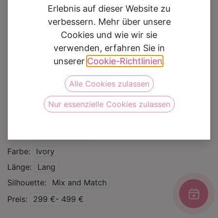
Erlebnis auf dieser Website zu
verbessern. Mehr über unsere
Cookies und wie wir sie
verwenden, erfahren Sie in
Rock
unserer
Cookie-Richtlinien
.
Alle Cookies zulassen
Auf die Wunschliste
Nur essenzielle Cookies zulassen
Kategorie
Brautkleider
Zweiteiler
Marke
Monica Loretti
Farbe
Ivory
Länge
Lang
Silhouette
Mix and Match
Preis
299 €- 499 €