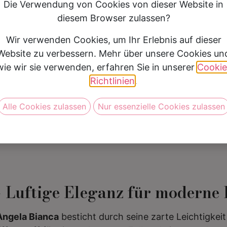
Farbe
Ivory
Die Verwendung von Cookies von dieser Website in
Länge
Lang
diesem Browser zulassen?
Preis
299 €- 499 €
Wir verwenden Cookies, um Ihr Erlebnis auf dieser
Website zu verbessern. Mehr über unsere Cookies un
wie wir sie verwenden, erfahren Sie in unserer
Cookie
Vereinbare jetzt Deine Anprob
Richtlinien
.
Alle Cookies zulassen
Nur essenzielle Cookies zulassen
– Luftige Eleganz für moderne
Angela Bianca
besticht durch seine zarte Leichtigkeit