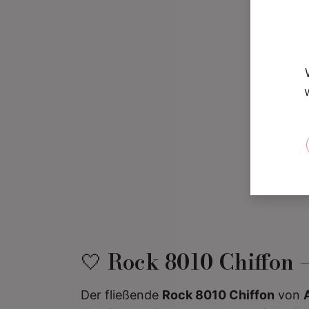
🤍 Rock 8010 Chiffon 
Der fließende
Rock 8010 Chiffon
von