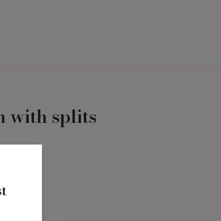
Termin Buchen
Über uns
 with splits
t
t