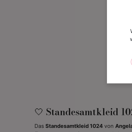
🤍 Standesamtkleid 102
Das
Standesamtkleid 1024
von
Angel