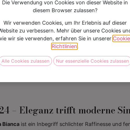
Die Verwendung von Cookies von dieser Website in
Silhouette
Standesamt
diesem Browser zulassen?
Preis
500 € - 999 €
Wir verwenden Cookies, um Ihr Erlebnis auf dieser
Website zu verbessern. Mehr über unsere Cookies un
wie wir sie verwenden, erfahren Sie in unserer
Cookie
Vereinbare jetzt Deine Anprob
Richtlinien
.
Alle Cookies zulassen
Nur essenzielle Cookies zulassen
4 – Eleganz trifft moderne Si
a Bianca
ist ein Inbegriff schlichter Raffinesse und f