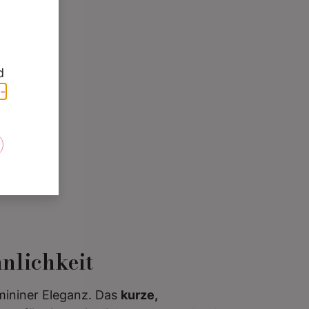
d
-
e
nnlichkeit
emininer Eleganz. Das
kurze,