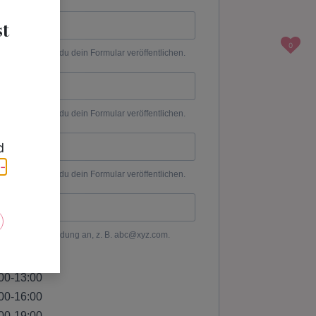
t
0
d
-