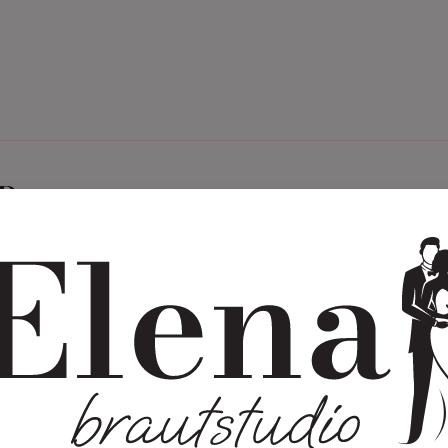
tigammode
Eheringe
 Brautpaare
25
 für euch.
 euch und eure Liebe geht.
nem Glas Sekt in der Hand
 entspannt euer Traumkleid,