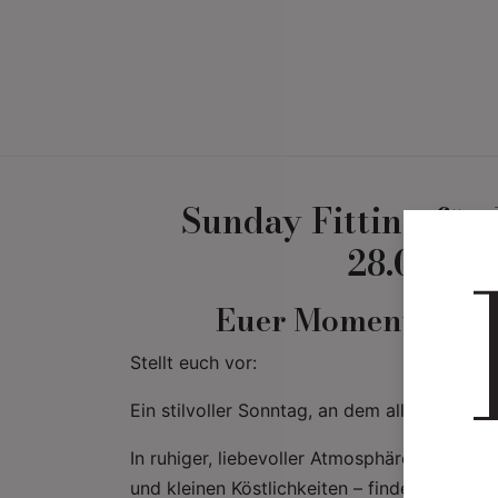
Home
Brautmode
Bräu
Sunday Fitting für
28.09.20
Euer Moment. Ganz
Stellt euch vor:
Ein stilvoller Sonntag, an dem alles nur um
In ruhiger, liebevoller Atmosphäre – mit ei
und kleinen Köstlichkeiten – findet ihr ganz