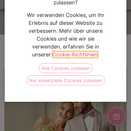
0
zulassen?
Wir verwenden Cookies, um Ihr
Erlebnis auf dieser Website zu
verbessern. Mehr über unsere
Cookies und wie wir sie
Alle Blogs
Events & Gutscheine
Gutscheine
verwenden, erfahren Sie in
unserer
Cookie-Richtlinien
.
Alle Cookies zulassen
Nur essenzielle Cookies zulassen