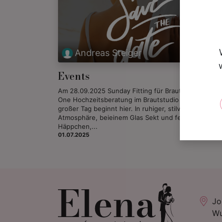
Andreas Steiger
Events
Am 28.09.2025 Sunday Fitting für Brautpaare ​ All-in-
One Hochzeitsberatung im Brautstudio Elena Euer
großer Tag beginnt hier. In ruhiger, stilvoller
Atmosphäre, beieinem Glas Sekt und feinen
Häppchen,...
01.07.2025
Jo
Wu