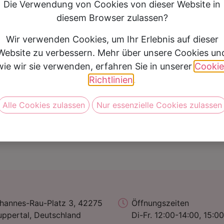
Die Verwendung von Cookies von dieser Website in
diesem Browser zulassen?
Wir verwenden Cookies, um Ihr Erlebnis auf dieser
Website zu verbessern. Mehr über unsere Cookies un
Andreas Steiger
wie wir sie verwenden, erfahren Sie in unserer
Cookie
Gutscheine
A
Richtlinien
.
3 in One – Beratung exklusive Rabatte Ein Termin, alles
Ge
inklusive: Brautkleid, Bräutigam-Outfit und Trauringe.
De
Alle Cookies zulassen
Nur essenzielle Cookies zulassen
Lassen Sie sich gemeinsam beraten und genießen Sie
un
ein einzigartiges Shopping-Erlebnis fü...
vo
01.07.2025
G..
01.
hannes-Rau-Platz 3, 42275
Öffnungszeiten
ppertal, Deutschland
Di-Fr. 12:00-14:00, 15:00