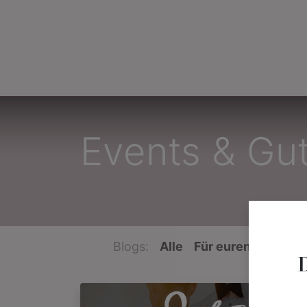
Home
Brautmode
Bräu
Events & Gu
Blogs:
Alle
Für euren großen 