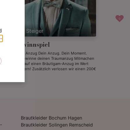
0
d
Andreas Steiger
-
nzug Gewinnspiel
winne deinen Anzug Dein Anzug. Dein Moment.
in Gewinn. Gewinne deinen Traumanzug Mitmachen
d die Chance auf einen Bräutigam-Anzug im Wert
n 2.000€ sichern! Zusätzlich verlosen wir einen 200€
.
07.2025
Brautkleider Bochum Hagen
-
Brautkleider Solingen Remscheid