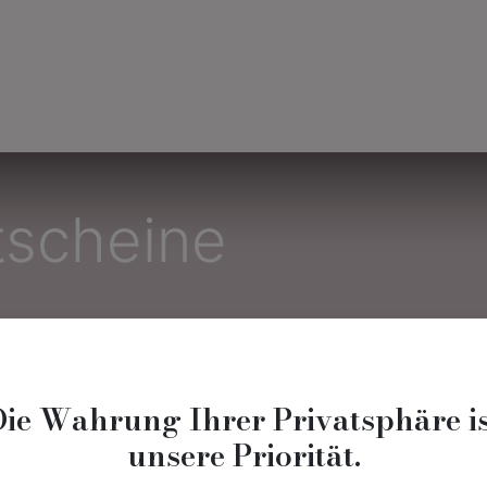
tigammode
Eheringe
tscheine
Tag
Events & Gutscheine
Expertenblog
Die Wahrung Ihrer Privatsphäre is
unsere Priorität.